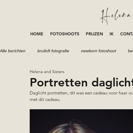
Helena 
HOME
FOTOSHOOTS
PRIJZEN
IK
CONT
Alle berichten
bruiloft fotografie
newborn fotoshoot
be
Helena and Sisters
portretten fotoshoot
fotoshoot
loveshoot
zwang
Portretten daglich
Daglicht portretten, dit was een cadeau voor haar oud
met dit cadeau. 