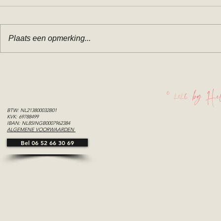
Plaats een opmerking...
Portret va
Portretten Leiden en
omgeving
© 2026 by Hel
BTW: NL213800032B01
KVK: 69788499
IBAN: NL85INGB0007962384
ALGEMENE VOORWAARDEN
Bel 06 52 66 30 69