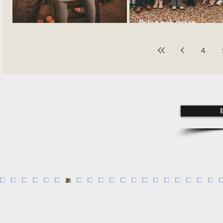
Ik leg ook graag
Kerstportretten
familiegelegenheden va
4