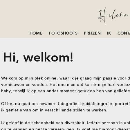
Helena 
HOME
FOTOSHOOTS
PRIJZEN
IK
CONT
Hi, welkom!
Welkom op mijn plek online, waar ik je graag mijn passie voor d
vernieuwen en voeden. Het ene moment kan ik mijn hart verlie
baby, terwijl ik op een ander moment getuigen ben van geliefde
Of het nu gaat om newborn fotografie, bruidsfotografie, portretfo
ik geniet ervan om in verschillende stijlen te werken.
Ik geloof in de schoonheid van diversiteit. Iedere persoon is un
op te vangen en het te vereeuwigen. Ik voel me hierdoor diens