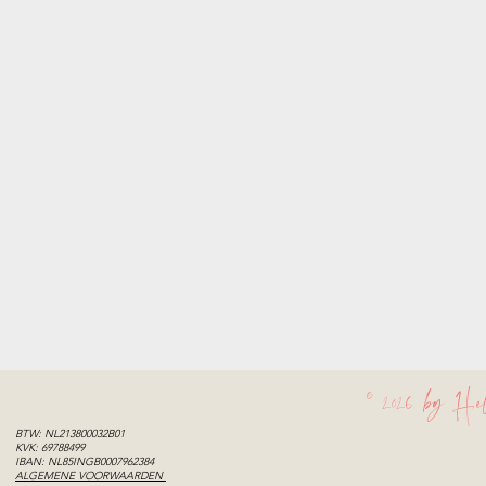
© 2026 by Hel
BTW: NL213800032B01
KVK: 69788499
IBAN: NL85INGB0007962384
ALGEMENE VOORWAARDEN