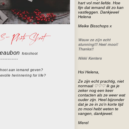
hart vol met liefde. Hoe
fijn dat iemand dit zo kan
vastleggen. Dankjewel
Helena
Meike Bisschops x
3-
Photo Shoot
Wauw ze zijn echt
stunning!!! Heel mooi!
Thanks!!
eaubon
foto
shoot
Nikki Kenters
--------------
shoot aan iemand geven?
Hoi Helena,
volle herinnering for life?
Ze zijn echt prachtig, niet
normaal ♡♡♡ ik ga je
zeker nog een keer
contacten als ze weer wat
ouder zijn. Heel bijzonder
dat je ze in zo'n korte tijd
zo mooi hebt weten te
vangen, dankjewel.
Merel