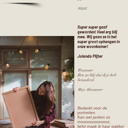
Marit
Super super gaaf
geworden! Heel erg blij
mee. Wij gaan ze in het
super groot ophangen in
onze woonkamer!
Jolanda Plijter
Waaauw
Ben zo blij dat ik je heb
benaderd.
May Abcouwer
Bedankt voor de
portretten.
Kan wel janken zo
mooooooooooooi,
liefst maak ik haar wakker