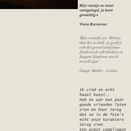
Mijn meisje zo mooi
vastgelegd, je bent
geweldig x
Viona Borreman
Mijn vriendin zei: Helena
doet het zo leuk, ze geeft je
echt het gevoel alsof jouw
kinderen de allerleukste en
knapste kinderen van de
wereld zijn!
Guusje Mulder - Leiden
Ik vind ze echt
haast kunst..
Heb ze aan een paar
goede vrienden laten
zien en hoor terug
dat ze in de foto's
echt onze karakters
terug zien.
Een groot compliment