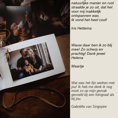
natuurlijke manier en rust
straalde je zo uit, dat het
voor mij makkelijk
ontspannen was.
Ik vond het heel cool!​​​
Iris Hettema
Wauw daar ben ik zo blij
mee! Zo scherp en
prachtig! Dank jewel
Helena
Maartje
Wat was het fijn werken met
jou! Ik heb me denk ik nog
nooit zo op mijn gemak
gevoeld bij een fotograaf als
bij jou.
Gabriëlla van Singspire