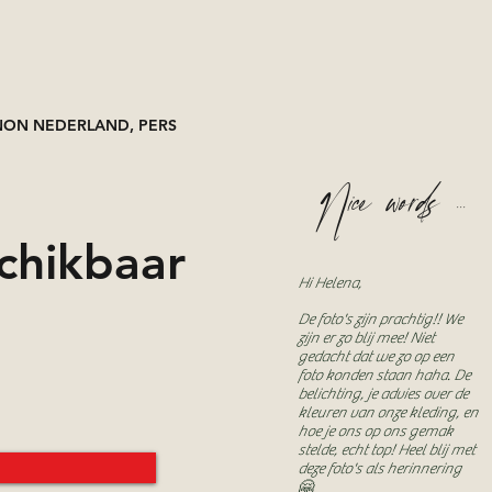
ON NEDERLAND, PERS
Nice words ...
chikbaar
Hi Helena,
De foto's zijn prachtig!! We
zijn er zo blij mee! Niet
gedacht dat we zo op een
foto konden staan haha. De
belichting, je advies over de
kleuren van onze kleding, en
hoe je ons op ons gemak
stelde, echt top! Heel blij met
deze foto's als herinnering
🤗