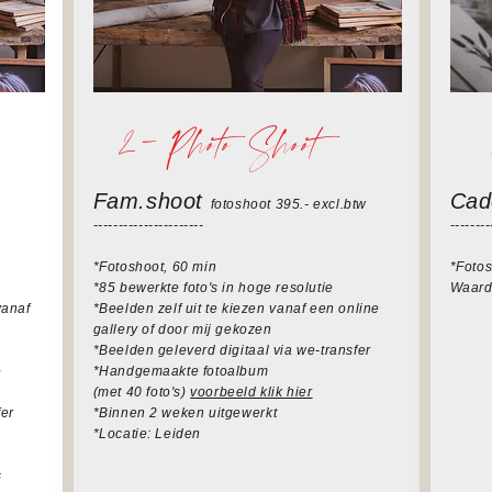
2-
Photo Shoot
Fam.shoot
Cad
foto
shoot
395.- excl.btw
----------------------
--------
*Fotoshoot, 60 min
*Foto
*85 bewerkte foto's in hoge resolutie
Waarde
vanaf
*Beelden zelf uit te kiezen vanaf een online
gallery of door mij gekozen
*Beelden geleverd digitaal via we-transfer
e
*Handgemaakte fotoalbum
(met 40 foto's)
voorbeeld klik hier
fer
*Binnen 2 weken uitgewerkt
*Locatie: Leiden
s