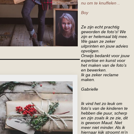
nu om te knuffelen ..
Boy
Ze zijn echt prachtig
geworden de foto’s! We
zijn er helemaal blij mee.
We gaan ze zeker
uitprinten en jouw advies
opvolgen.
Onwijs bedankt voor jouw
expertise en kunst voor
het maken van de foto’s
en bewerken.
Ik ga zeker reclame
maken.
Gabrielle
Ik vind het zo leuk om
foto's van de kinderen te
hebben die puur, scherp
en zijn zoals ik ze zie, dit
is gewoon Maud. Niet
meer niet minder. Als ik
hiernaar kijk stroomt m'n