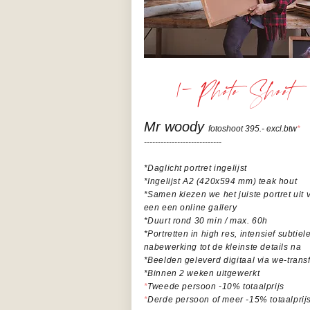
1-
Photo Shoot
Mr woody
fotoshoot 395.- excl.btw
*
----------------------------
*Daglicht portret ingelijst
*Ingelijst A2 (420x594 mm) teak hout
*Samen kiezen we het juiste portret uit 
een een online gallery
*Duurt rond 30 min / max. 60h
*Portretten in high res, intensief subtiel
nabewerking tot de kleinste details na
*Beelden geleverd digitaal via we-trans
*Binnen 2 weken uitgewerkt
*
Tweede persoon -10% totaalprijs
*
Derde persoon of meer -15% totaalprij