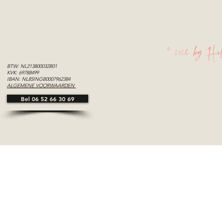
© 2026 by Hel
BTW: NL213800032B01
KVK: 69788499
IBAN: NL85INGB0007962384
ALGEMENE VOORWAARDEN
Bel 06 52 66 30 69