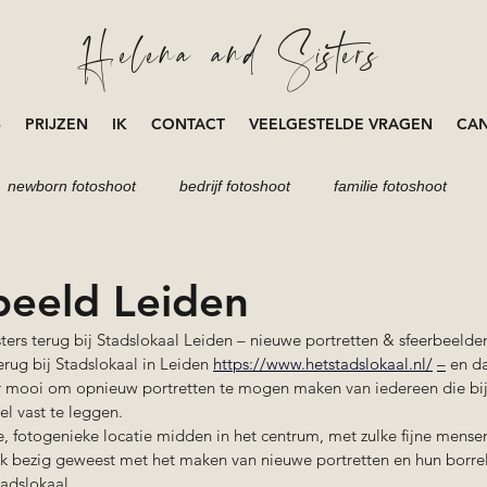
Helena and Sisters
S
PRIJZEN
IK
CONTACT
VEELGESTELDE VRAGEN
CAN
newborn fotoshoot
bedrijf fotoshoot
familie fotoshoot
loveshoot
zwangerschap
 beeld Leiden
ers terug bij Stadslokaal Leiden – nieuwe portretten & sfeerbeelden
terug bij Stadslokaal in Leiden 
https://www.hetstadslokaal.nl/
–
en da
 mooi om opnieuw portretten te mogen maken van iedereen die bij 
el vast te leggen.
, fotogenieke locatie midden in het centrum, met zulke fijne mensen.
ik bezig geweest met het maken van nieuwe portretten en hun borrel
adslokaal.