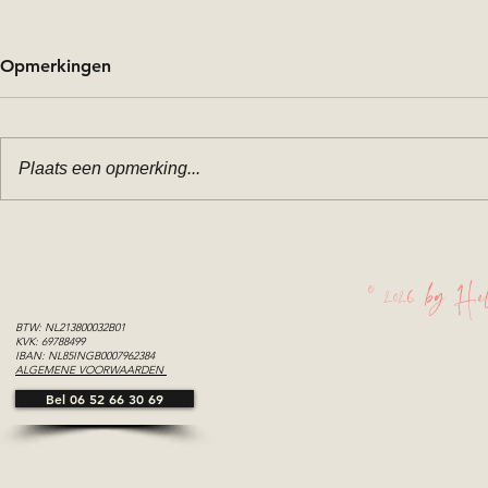
Opmerkingen
Plaats een opmerking...
Bruiloft fotograaf Leiden |
Trouwen in 
Romantische
Leiden
bruidsfotografie in het hart
© 2026 by Hel
van Leiden
BTW: NL213800032B01
KVK: 69788499
IBAN: NL85INGB0007962384
ALGEMENE VOORWAARDEN
Bel 06 52 66 30 69