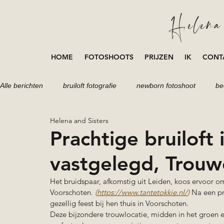
Helena 
HOME
FOTOSHOOTS
PRIJZEN
IK
CONT
Alle berichten
bruiloft fotografie
newborn fotoshoot
be
Helena and Sisters
portretten fotoshoot
fotoshoot
loveshoot
zwang
Prachtige bruiloft
vastgelegd, Trouwe
Het bruidspaar, afkomstig uit Leiden, koos ervoor om 
Voorschoten.
(
https://www.tantetokkie.nl/
) 
Na een pr
gezellig feest bij hen thuis in Voorschoten.
Deze bijzondere trouwlocatie, midden in het groen 