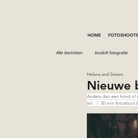
HOME
FOTOSHOOT
Alle berichten
bruiloft fotografie
Helena and Sisters
portretten fotoshoot
fotoshoot
Nieuwe b
Anders dan een hond of e
wil. ♡ 30 min fotoshoot b