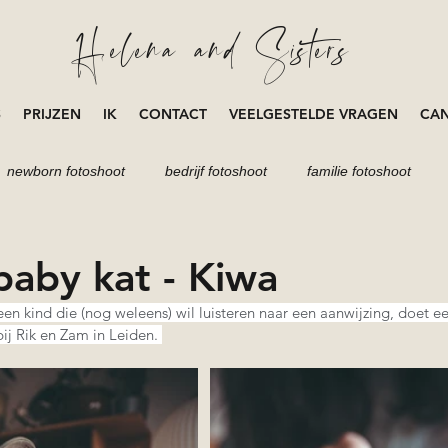
Helena and Sisters
S
PRIJZEN
IK
CONTACT
VEELGESTELDE VRAGEN
CAN
newborn fotoshoot
bedrijf fotoshoot
familie fotoshoot
loveshoot
zwangerschap
aby kat - Kiwa
en kind die (nog weleens) wil luisteren naar een aanwijzing, doet e
ij Rik en Zam in Leiden. 