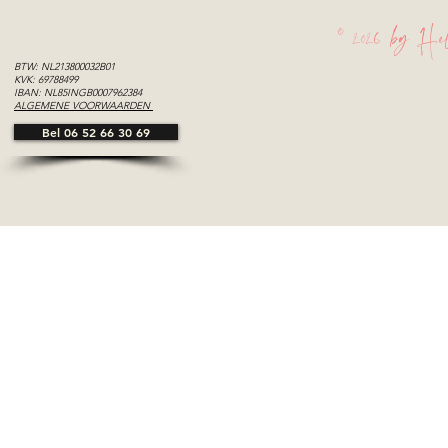
Leiden
Leiden
© 2026 by Hel
BTW: NL213800032B01
KVK: 69788499
IBAN: NL85INGB0007962384
ALGEMENE VOORWAARDEN
Bel 06 52 66 30 69