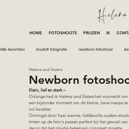
Helena 
HOME
FOTOSHOOTS
PRIJZEN
IK
CONT
Alle berichten
bruiloft fotografie
newborn fotoshoot
be
Helena and Sisters
portretten fotoshoot
fotoshoot
loveshoot
zwang
Newborn fotoshoo
Klein, lief en sterk –
Onlangs had ik 
Helena and Sisters
 het voorrecht om
een bijzonder moment om dit kleine, lieve meisje t
vol karakter.
Omringd door haar warme, liefdevolle ouders straalde
tinten op de foto's passen perfect bij het gevoel van
decor dat het plaatje helemaal compleet maakte.