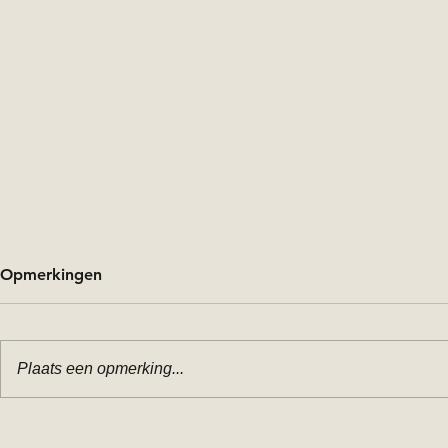
Opmerkingen
Plaats een opmerking...
Newborn shoot aan huis in
Newborn fo