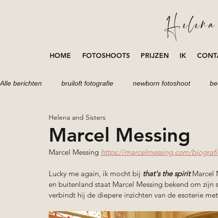
Helena 
HOME
FOTOSHOOTS
PRIJZEN
IK
CONT
Alle berichten
bruiloft fotografie
newborn fotoshoot
be
Helena and Sisters
portretten fotoshoot
fotoshoot
loveshoot
zwang
Marcel Messing
Marcel Messing 
https://marcelmessing.com/biografi
Lucky me again, ik mocht bij 
that's the spirit
 Marcel 
en buitenland staat Marcel Messing bekend om zijn sy
verbindt hij de diepere inzichten van de esoterie met