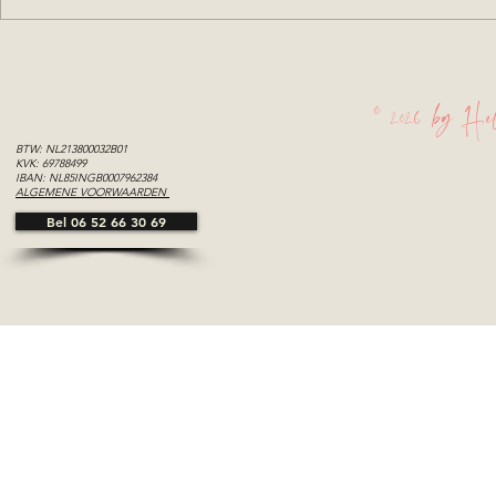
Evenemente
© 2026 by Hel
BTW: NL213800032B01
KVK: 69788499
IBAN: NL85INGB0007962384
ALGEMENE VOORWAARDEN
Bel 06 52 66 30 69