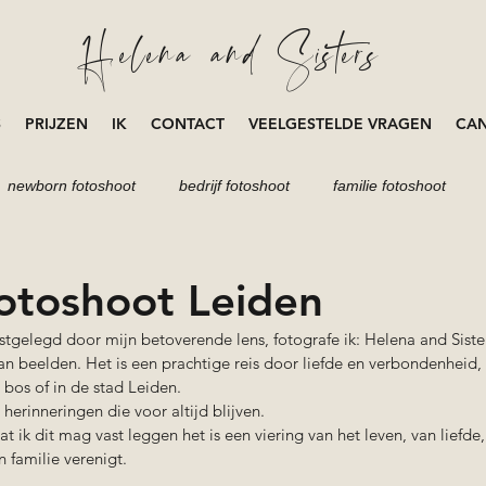
Helena and Sisters
S
PRIJZEN
IK
CONTACT
VEELGESTELDE VRAGEN
CAN
newborn fotoshoot
bedrijf fotoshoot
familie fotoshoot
loveshoot
zwangerschap
fotoshoot Leiden
stgelegd door mijn betoverende lens, fotografe ik: Helena and Sister
an beelden. Het is een prachtige reis door liefde en verbondenheid,
bos of in de stad Leiden. 
herinneringen die voor altijd blijven. 
 ik dit mag vast leggen het is een viering van het leven, van liefde,
 familie verenigt. 