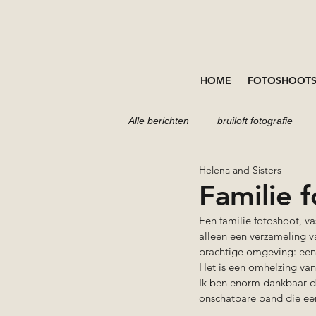
HOME
FOTOSHOOT
Alle berichten
bruiloft fotografie
Helena and Sisters
portretten fotoshoot
fotoshoot
Familie 
Een familie fotoshoot, va
alleen een verzameling v
prachtige omgeving: een 
Het is een omhelzing van 
Ik ben enorm dankbaar dat
onschatbare band die een