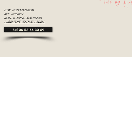
© 2026 by Hel
BTW: NL213800032B01
KVK: 69788499
IBAN: NL85INGB0007962384
ALGEMENE VOORWAARDEN
Bel 06 52 66 30 69