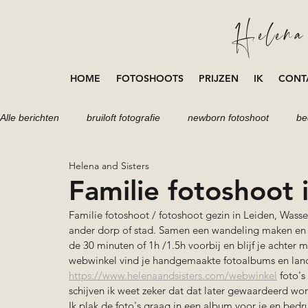
Helena 
HOME
FOTOSHOOTS
PRIJZEN
IK
CONT
Alle berichten
bruiloft fotografie
newborn fotoshoot
be
Helena and Sisters
portretten fotoshoot
fotoshoot
loveshoot
zwang
Familie fotoshoot
Familie fotoshoot / fotoshoot gezin in Leiden, Wassen
ander dorp of stad. Samen een wandeling maken en mo
de 30 minuten of 1h /1.5h voorbij en blijf je achter me
webwinkel vind je handgemaakte fotoalbums en landeli
https://www.helenaandsisters.com/webwinkel
 foto's
schijven ik weet zeker dat dat later gewaardeerd word
Ik plak de foto's graag in een album voor je en bed