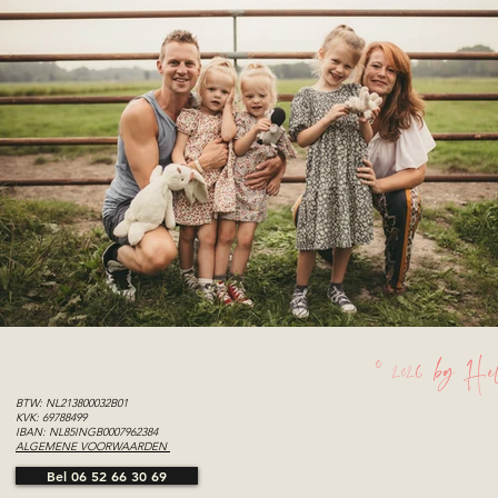
© 2026 by Hel
BTW: NL213800032B01
KVK: 69788499
IBAN: NL85INGB0007962384
ALGEMENE VOORWAARDEN
Bel 06 52 66 30 69