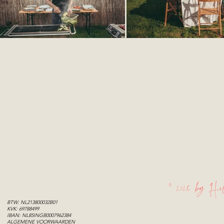
© 2026 by Hel
BTW: NL213800032B01
KVK: 69788499
IBAN: NL85INGB0007962384
ALGEMENE VOORWAARDEN