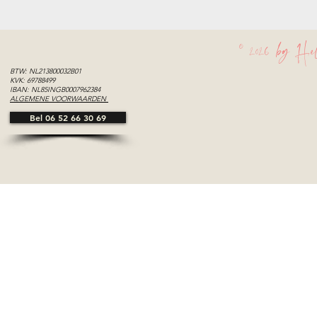
© 2026 by Hel
BTW: NL213800032B01
KVK: 69788499
IBAN: NL85INGB0007962384
ALGEMENE VOORWAARDEN
Bel 06 52 66 30 69