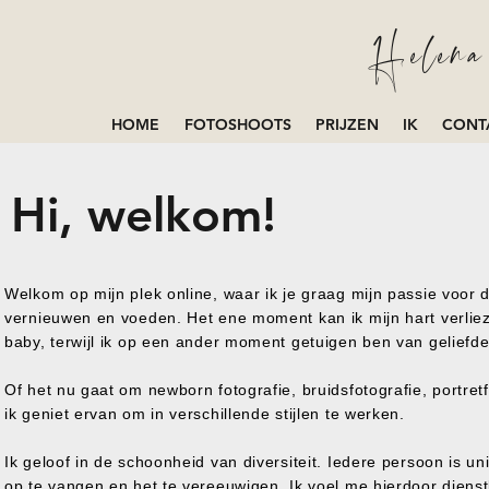
Helena 
HOME
FOTOSHOOTS
PRIJZEN
IK
CONT
Hi, welkom!
Welkom op mijn plek online, waar ik je graag mijn passie voor d
vernieuwen en voeden. Het ene moment kan ik mijn hart verlie
baby, terwijl ik op een ander moment getuigen ben van geliefde
Of het nu gaat om newborn fotografie, bruidsfotografie, portretfo
ik geniet ervan om in verschillende stijlen te werken.
Ik geloof in de schoonheid van diversiteit. Iedere persoon is un
op te vangen en het te vereeuwigen. Ik voel me hierdoor diens