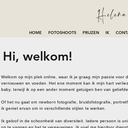
Helena 
HOME
FOTOSHOOTS
PRIJZEN
IK
CONT
Hi, welkom!
Welkom op mijn plek online, waar ik je graag mijn passie voor d
vernieuwen en voeden. Het ene moment kan ik mijn hart verlie
baby, terwijl ik op een ander moment getuigen ben van geliefde
Of het nu gaat om newborn fotografie, bruidsfotografie, portretfo
ik geniet ervan om in verschillende stijlen te werken.
Ik geloof in de schoonheid van diversiteit. Iedere persoon is un
op te vangen en het te vereeuwigen. Ik voel me hierdoor diens