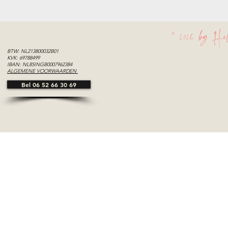
© 2026 by Hel
BTW: NL213800032B01
KVK: 69788499
IBAN: NL85INGB0007962384
ALGEMENE VOORWAARDEN
Bel 06 52 66 30 69